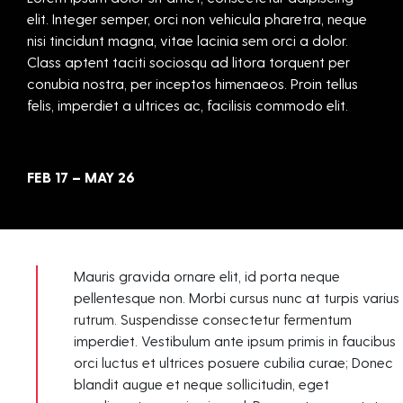
elit. Integer semper, orci non vehicula pharetra, neque
nisi tincidunt magna, vitae lacinia sem orci a dolor.
Class aptent taciti sociosqu ad litora torquent per
conubia nostra, per inceptos himenaeos. Proin tellus
felis, imperdiet a ultrices ac, facilisis commodo elit.
FEB 17 – MAY 26
Mauris gravida ornare elit, id porta neque
pellentesque non. Morbi cursus nunc at turpis varius
rutrum. Suspendisse consectetur fermentum
imperdiet. Vestibulum ante ipsum primis in faucibus
orci luctus et ultrices posuere cubilia curae; Donec
blandit augue et neque sollicitudin, eget